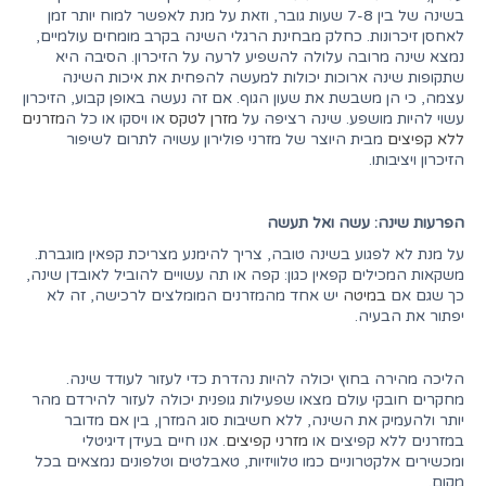
בשינה של בין 7-8 שעות גובר, וזאת על מנת לאפשר למוח יותר זמן
לאחסן זיכרונות. כחלק מבחינת הרגלי השינה בקרב מומחים עולמיים,
נמצא שינה מרובה עלולה להשפיע לרעה על הזיכרון. הסיבה היא
שתקופות שינה ארוכות יכולות למעשה להפחית את איכות השינה
עצמה, כי הן משבשת את שעון הגוף. אם זה נעשה באופן קבוע, הזיכרון
עשוי להיות מושפע. שינה רציפה על
מזרן לטקס
או ויסקו או כל ה
מזרנים
ללא קפיצים
מבית היוצר של מזרני פולירון עשויה לתרום לשיפור
הזיכרון ויציבותו.
הפרעות שינה: עשה ואל תעשה
על מנת לא לפגוע בשינה טובה, צריך להימנע מצריכת קפאין מוגברת.
משקאות המכילים קפאין כגון: קפה או תה עשויים להוביל לאובדן שינה,
כך שגם אם
במיטה
יש אחד מהמזרנים המומלצים לרכישה, זה לא
יפתור את הבעיה.
הליכה מהירה בחוץ יכולה להיות נהדרת כדי לעזור לעודד שינה.
מחקרים חובקי עולם מצאו שפעילות גופנית יכולה לעזור להירדם מהר
יותר ולהעמיק את השינה, ללא חשיבות סוג המזרן, בין אם מדובר
במזרנים ללא קפיצים או
מזרני קפיצים
. אנו חיים בעידן דיגיטלי
ומכשירים אלקטרוניים כמו טלוויזיות, טאבלטים וטלפונים נמצאים בכל
מקום.