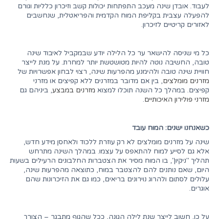
לעבוד. אובדן שינה מעכב התפתחות יכולות קשב וזיכרון כלליות וגורם
להפעלה עצבית בקליפת המוח הקדמית והפריאטלית, שנחשבים
לאזורים קריטיים לזיכרון.
כל מי שניסה להישאר ער כל הלילה יודע שבמקביל לאיבוד שינה
טובה, החשיבה נוטה להיות מטושטשת יותר למחרת. על מנת לייצר
חוויית שינה טובה ולהימנע מהפרעות שינה, רצוי לבחון אפשרויות של
מזרנים מומלצים
, בין אם מדובר במזרנים ללא קפיצים או מזרני
קפיצים. במהלך כל השנה תוכלו למצוא
מזרנים במבצע
, ביניהם גם
מזרני פולירון האיכותיים
.
כשאנחנו ישנים: המוח עובד
שינה על מזרנים מומלצים לא רק עוזרת ללכוד ולאחסן מידע חדש,
אלא גם לסייע למוח להתאפס על עצמו. במהלך השינה מתרחש
תהליך "ניקיון", בו המוח מסיר את הצטברות החלבונים הרעילים בשעות
היום, שאם נותנים להם להצטבר במוח, כתוצאה מהפרעות שינה,
עלולים לסתום ולהרוג נוירונים בריאים, כמו גם את הזיכרונות שהם
אוגרים.
על כן, חשוב לייצר שנת לילה הגונה, ככל שהגוף מתבגר – הצורך