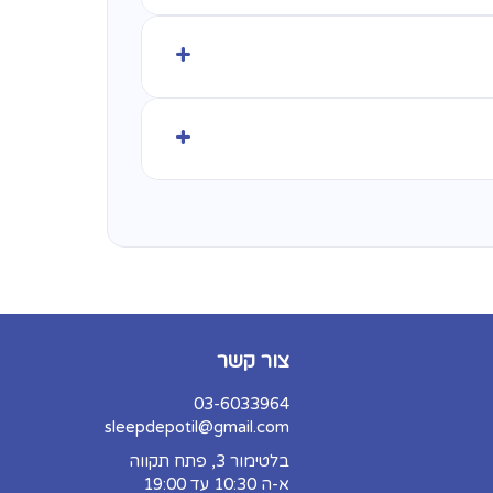
+
בלבד (מומלץ לוודא טרם ההזמנה את
+
 שירות מהיר וזריז.
במיוחד של עד
48 שעות
בלבד (מומלץ
 מיוחדת מהמפעל, האספקה לוקחת
ת הוא אכן הבחירה המושלמת עבורכם.
חר הנחיות היצרן המופיעות בתעודה:
/שלבים) ולא על משטח אטום כמו
צור קשר
וחלט לגהץ על המזרן.
03-6033964
sleepdepotil@gmail.com
בלטימור 3, פתח תקווה
א-ה 10:30 עד 19:00