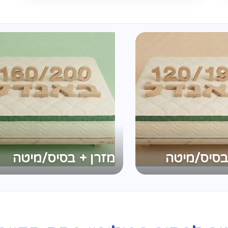
בסיס/מיטה
מזרן + בסיס/מיטה