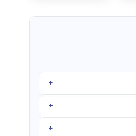
+
כאן כדי לייעץ לכם ולעזור לכם למצוא
– כי הדרך הטובה ביותר לדעת אם
+
ו שתקומו עם חיוך, ולכן אם המזרן לא
+