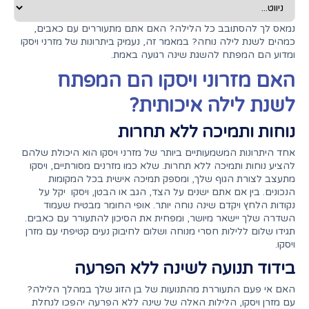
נמאס לך להסתובב כל הלילה? האם אתם מתעוררים עם כאבים,
כמהים לשנת לילה נוחה? במאמר זה, נעמיק ביתרונות של מזרני ויסקו
ומדוע הם המפתח להשגת שינה רגועה באמת.
האם מזרוני ויסקו הם המפתח
לשנת לילה איכותית?
נוחות ותמיכה ללא תחרות
אחד היתרונות המשמעותיים ביותר של מזרני ויסקו הוא היכולת שלהם
להציע נוחות ותמיכה ללא תחרות. שלא כמו מזרנים מסורתיים, ויסקו
מתעצב לצורת הגוף שלך, ומספק תמיכה אישית בכל המקומות
הנכונים. בין אם אתם ישנים על הצד, הגב או הבטן, ויסקו יקל על
נקודות הלחץ ויקדם שינה נוחה יותר. אופי החומר מבטיח שעמוד
השדרה שלך יישאר מיושר, ומפחית את הסיכון להתעורר עם כאבים.
תגידו שלום ללילות חסרי מנוחה ושלום לחיבוק נעים קטיפתי עם מזרן
ויסקו.
בידוד תנועה לשינה ללא הפרעה
האם אי פעם התעוררת מהתנועות של בן הזוג שלך במהלך הלילה?
עם מזרן ויסקו, הלילות האלה של שינה ללא הפרעה יהפכו לנחלת