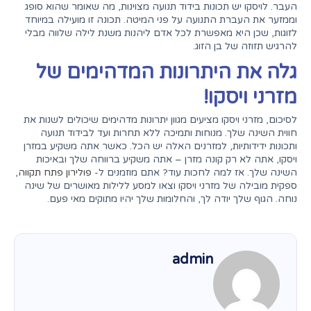
העבר. לויסקו יש תכונות בידוד תנועה מצוינות, מה שאומר שהוא סופג
וממזער את העברת התנועה על פני המיטה. תכונה זו מועילה במיוחד
לזוגות, שכן היא מאפשרת לכל אדם ליהנות משנת לילה שלווה מבלי
להרגיש תזוזה של בן הזוג.
גלה את היתרונות המדהימים של
מזרני ויסקו!
לסיכום, מזרני ויסקו מציעים מגוון יתרונות מדהימים שיכולים לשנות את
חווית השינה שלך. מנוחות ותמיכה ללא תחרות ועד לבידוד תנועה
ותכונות ידידותיות, למזרנים האלה יש הכל. כאשר אתה משקיע במזרן
ויסקו, אתה לא רק קונה מזרן – אתה משקיע ברווחה שלך ובאיכות
השינה שלך. אז למה לחכות עוד? אתם מוזמנים ל-
פולירון פתח תקווה
,
ספקית מובילה של מזרני ויסקו וצאו למסע ללילות מאושרים של שינה
נוחה. הגוף שלך יודה לך, והחלומות שלך יהיו מתוקים מאי פעם.
admin