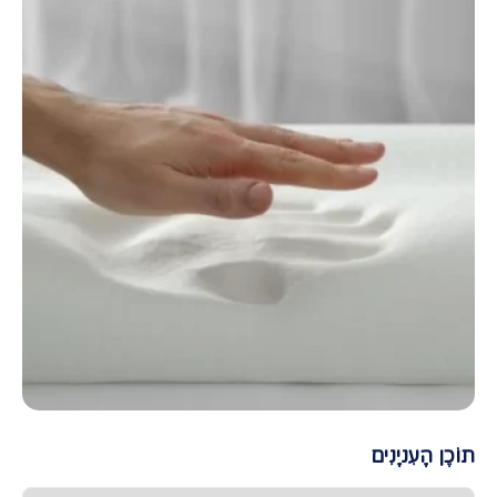
תוֹכֶן הָעִניָנִים