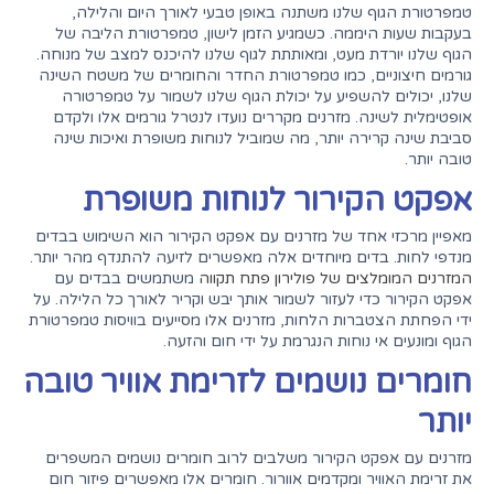
טמפרטורת הגוף שלנו משתנה באופן טבעי לאורך היום והלילה,
בעקבות שעות היממה. כשמגיע הזמן לישון, טמפרטורת הליבה של
הגוף שלנו יורדת מעט, ומאותתת לגוף שלנו להיכנס למצב של מנוחה.
גורמים חיצוניים, כמו טמפרטורת החדר והחומרים של משטח השינה
שלנו, יכולים להשפיע על יכולת הגוף שלנו לשמור על טמפרטורה
אופטימלית לשינה. מזרנים מקררים נועדו לנטרל גורמים אלו ולקדם
סביבת שינה קרירה יותר, מה שמוביל לנוחות משופרת ואיכות שינה
טובה יותר.
אפקט הקירור לנוחות משופרת
מאפיין מרכזי אחד של מזרנים עם אפקט הקירור הוא השימוש בבדים
מנדפי לחות. בדים מיוחדים אלה מאפשרים לזיעה להתנדף מהר יותר.
המזרנים המומלצים של פולירון פתח תקווה
משתמשים בבדים עם
אפקט הקירור כדי לעזור לשמור אותך יבש וקריר לאורך כל הלילה. על
ידי הפחתת הצטברות הלחות, מזרנים אלו מסייעים בוויסות טמפרטורת
הגוף ומונעים אי נוחות הנגרמת על ידי חום והזעה.
חומרים נושמים לזרימת אוויר טובה
יותר
מזרנים עם אפקט הקירור משלבים לרוב חומרים נושמים המשפרים
את זרימת האוויר ומקדמים אוורור. חומרים אלו מאפשרים פיזור חום