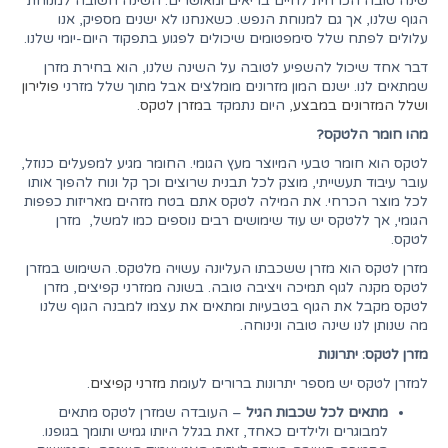
שינה טובה הכרחית לחיים בריאים ומאושרים. השינה חשובה למנוחת
הגוף שלנו, אך גם למנוחת הנפש. כשאנחנו לא ישנים מספיק, אנו
עלולים לפתח שלל סימפטומים שיכולים לפגוע בתפקוד היום-יומי שלנו.
דבר אחד שיכול להשפיע לטובה על השינה שלנו, הוא בחירת מזרן
שמתאים לנו. ישנם המון מזרונים מומלצים אבל מתוך שלל מזרני
פולירון
ושלל המזרונים במבצע
, היום נתמקד ב
מזרן לטקס
.
מהו חומר הלטקס?
לטקס הוא חומר טבעי המיוצר מעץ הגומי. החומר מגיע למפעלים כנוזל,
עובר עיבוד תעשייתי, מוצק לכל תבנית שרוצים וכך קל ונוח להפוך אותו
לכל מוצר הכרחי. את המילה לטקס אתם בטח מזהים מאריזות כפפות
הגומי, אך ללטקס יש עוד שימושים רבים נוספים כמו למשל, מזרן
לטקס.
מזרן לטקס הוא מזרן ששכבתו העליונה עשויה מלטקס. השימוש במזרן
לטקס מקנה לגוף תמיכה ויציבה טובה. בשונה ממזרני קפיצים, מזרן
לטקס מקבל את הגוף בטבעיות ומתאים את עצמו למבנה הגוף שלנו
מה שנותן לנו שינה טובה ונינוחה.
מזרן לטקס: יתרונות
למזרן לטקס יש מספר יתרונות ברורים לעומת
מזרני קפיצים
.
מתאים לכל שכבות הגיל
– העובדה שמזרן לטקס מתאים
למבוגרים ולילדים כאחד, זאת בגלל היותו גמיש ותומך בגופנו.