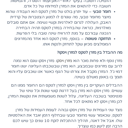
התמיכה חשובה בעיקר לאזורי האגן ועמוד השגרה, והגמישות
חשובה כדי להתאים את המזרן למידותיו של כל אדם.
חומר טבעי
– עוד יתרון בולט של מזרן לטקס הוא העבודה שהוא
מיוצר מחומר טבעי, מה שגורם לו למנוע הצטברות של קרדית
האבק, העלולה לגרום לאלרגיות וקשיי נשימה. אם אתם סובלים
מאלרגיות, כנראה שהבחירה במזרן לטקס תהיה הבחירה
הנכונה עבורכם על מנת להרוויח שינה טובה בלי הפרעות.
תחזוקה פשוטה
– בנוסף, מזרן לטקס הוא אחד מהמזרונים
המומלצים מכיוון שקל לתחזק ולנקות אותו.
מה ההבדל בין מזרן לטקס למזרן ויסקו?
מזרן נוסף ולא פחות מוכר הוא
מזרן ויסק
ו. מזרן ויסקו שגם הוא נמנה
לרוב עם מזרונים שבמבצע, הוא מזרן שבשכבתו העליונה ישנו חומר
דמוי ג'ל. המזרן מקבל את צורתו של הגוף כאשר אנו שוכבים עליו והוא
תומך בו באופן מושלם בשינה.
ההבדלים העיקריים בין מזרן ויסקו למזרן לטקס הם החומר ממנו הם
עשויים. מזרן ויסקו הוא מזרן בעל דרגות קושי שונות וכל שינוי של
סנטימטר בשכבה העליונה, עלול לשנות משמעותית את נוקשות המזרן,
לכן מזרן ויסקו לא מתאים לכל אחד.
מצד שני העמידות של מזרן ויסקו גבוהה לעומת העמידות של מזרן
לטקס, שכאמור עשוי מחומר טבעי שבחלוף הזמן יאבד את האלסטיות
שלו. אבל אל דאגה, תהליך ההתכלות לוקח 10 שנים כך שיש לכם
הרבה זמן לישון כמו שצריך.