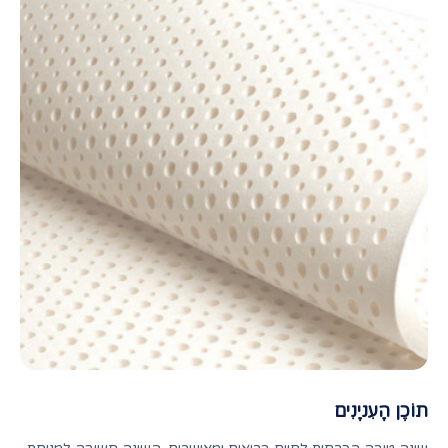
תוֹכֶן הָעִניָנִים