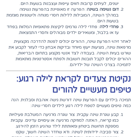
ישנים, לעיתים קרובות חווים עייפות ועצבנות בשעות היום.
דום נשימה בשינה
: הפרעה זו מאופיינת בהפרעות נשימה
במהלך השינה, המובילות ללילות חסרי מנוחה ולישנוניות מוגזמת
בשעות היום.
פחדי לילה
: פחדי לילה גורמים ליקיצות פתאומיות המלוות בפחד
עז או בלבול, ומשאירים ילדים מבוהלים וחסרי התמצאות.
לאחר זיהוי הפרעת שינה, ההורים יכולים לפנות להדרכה מקצועית.
מרפאות שינה, מציעות ייעוץ מיוחד ובדיקות אבחון כדי לעזור לקבוע את
שורש בעיות השינה. בעבודה לצד אנשי מקצוע בתחום הבריאות,
ההורים יכולים לקבל תובנות חשובות ולפתח אסטרטגיות מותאמות
לתמיכה בצרכי השינה של ילדיהם.
נקיטת צעדים לקראת לילה רגוע:
טיפים מעשיים להורים
תמיכה בילדים עם הפרעות שינה דורשת גישה אוהבת וסבלנית. הנה
כמה טיפים מעשיים לטפח לילה רגוע לילדים חסרי שינה:
קבע שגרת שינה עקבית: צור שגרה מרגיעה המשלבת פעילויות
כמו קריאה, האזנה למוזיקה מרגיעה או עיסויים עדינים. עקביות
מספקת תחושת ביטחון ומאותתת לילד שהגיע הזמן להירגע.
צור סביבה ידידותית לשינה: ודא שחדר השינה חשוך, שקט