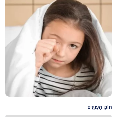
תוֹכֶן הָעִניָנִים