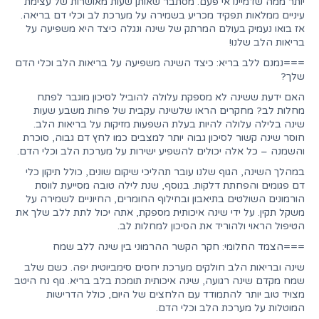
יותר ממה שדמיינו אי פעם. מסתבר שאותן שעות מאושרות של עצימת
עיניים ממלאות תפקיד מכריע בשמירה על מערכת לב וכלי דם בריאה.
אז בואו נעמיק בעולם המרתק של שינה ונגלה כיצד היא משפיעה על
בריאות הלב שלנו!
===נמנם ללב בריא: כיצד השינה משפיעה על בריאות הלב וכלי הדם
שלך?
האם ידעת ששינה לא מספקת עלולה להוביל לסיכון מוגבר לפתח
מחלות לב? מחקרים הראו שלשינה עקבית של פחות משבע שעות
שינה בלילה עלולה להיות בעלת השפעות מזיקות על בריאות הלב.
חוסר שינה קשור לסיכון גבוה יותר למצבים כמו לחץ דם גבוה, סוכרת
והשמנה – כל אלה יכולים להשפיע ישירות על מערכת הלב וכלי הדם.
במהלך השינה, הגוף שלנו עובר תהליכי שיקום שונים, כולל תיקון כלי
דם פגומים והפחתת דלקות. בנוסף, שנת לילה טובה מסייעת לווסת
הורמונים השולטים בתיאבון ובחילוף החומרים, החיוניים לשמירה על
משקל תקין. על ידי שינה איכותית מספקת, אתה יכול לתת ללב שלך את
הטיפול הראוי ולהוריד את הסיכון למחלות לב.
===הצמד החלומי: חקר הקשר ההרמוני בין שינה ללב שמח
שינה ובריאות הלב חולקים מערכת יחסים סימביוטית יפה. כשם שלב
שמח מקדם שינה רגועה, שינה איכותית תומכת בלב בריא. גוף נח היטב
מצויד טוב יותר להתמודד עם הלחצים של היום, כולל הדרישות
המוטלות על מערכת הלב וכלי הדם.