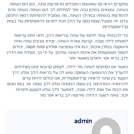
מחקרים הראו גם שאנשים הסובלים מהפרעות שינה, כגון דום נשימה
בשינה, נמצאים בסיכון גבוה יותר למחלות לב. דום נשימה בשינה גורם
להפרעות בנשימה במהלך השינה, מה שמוביל להפחתת רמות החמצן
בדם. זה מפעיל עומס נוסף על הלב ויכול לתרום להתפתחות של בעיות
קרדיווסקולריות.
כדי להבטיח צמד חלומי של שינה ובריאות הלב, חיוני לתת עדיפות
למנוחת לילה טובה. קביעת שגרת השינה, יצירת סביבת שינה נוחה
והשקעה במזרן איכותי, כמו אלו שמציעה
פולירון פתח תקווה
, יכולים
לשפר משמעותית את איכות השינה שלכם. על ידי כך, תסלול את הדרך
ללב בריא יותר ולאדם מאושר יותר.
כאשר אנו נסחפים לשינה מדי לילה, לעתים קרובות איננו מצליחים
להעריך את ההשפעה העמוקה שיש לה על בריאות הלב שלנו. דרך
הקשר בין שינה לרווחה קרדיווסקולרית, אנו יכולים להיות עדים
להרמוניה המדהימה בין שעות המנוחה שלנו ללב שמח. אז, בואו נאמץ
את הכוח של שנת לילה טובה, לאפשר ללב שלנו לשגשג ולפרוח.
זכור, שינה רגועה הלילה פירושה לב בריא יותר מח
admin