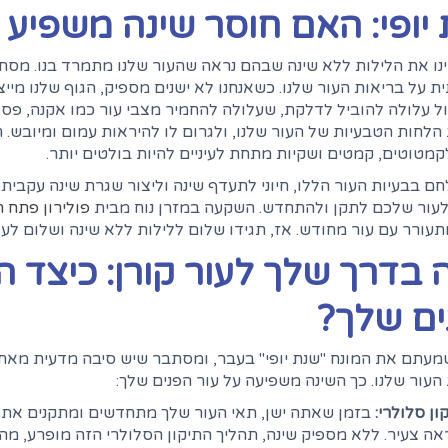
יופי: האם חוסר שינה משפיע 
וינו את הלילות ללא שינה שבהם נראה שהעור שלנו מתמרד בנו. מס
 על בריאות העור שלנו. כשאנחנו לא ישנים מספיק, הגוף שלנו מייצר
ל עלולה להוביל לדלקת, שעלולה להחמיר מצבי עור כמו אקנה, פסור
הלחות הטבעיות של העור שלנו, ולגרום לו להיראות עמום ומיובש. ח
קמטוטים, קמטים ושקיות מתחת לעיניים להיות בולטים יותר.
עור שלכם לתקן ולהתחדש. השקעה במזרן נוח מבית
פולירון פתח ת
ורר עם עור מחודש. אז, תגידו שלום ללילות ללא שינה ושלום לעור
 בדרך שלך לעור קורן: כיצד 
ים שלך?
מעתם את המונח "שנת יופי" בעבר, ומסתבר שיש סיבה מדעית מאחורי
העור שלנו. כך השינה משפיעה על עור הפנים שלך:
ון סלולרי:
בזמן שאתה ישן, תאי העור שלך מתחדשים ומתקנים את עצ
ה צעיר. ללא מספיק שינה, תהליך התיקון הסלולרי הזה מופרע, מה 