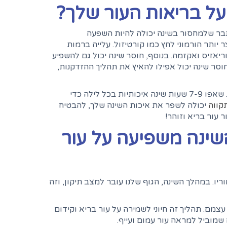
על בריאות העור שלך?
תבר שלמחסור בשינה יכולה להיות השפעה
 יותר הורמוני לחץ כמו קורטיזול. עלייה ברמות
יאזיס ואקזמה. בנוסף, חוסר שינה יכול גם להשפיע
וסר שינה יכול אפילו להאיץ את תהליך ההזדקנות,
כדי להילחם בבעיות העור הללו, חיוני לתעדף שינה וליצור שגרת שינה עקבית. שאפו 7-9 שעות שינה איכותיות בכל לילה כדי
קווה
יכולה לשפר את איכות השינה שלך, להבטיח
 עור בריא וזוהר!
השינה משפיעה על עור
ו. במהלך השינה, הגוף שלנו עובר למצב תיקון, וזה
מם. תהליך זה חיוני לשמירה על עור בריא וקידום
שמוביל למראה עור עמום ועייף.