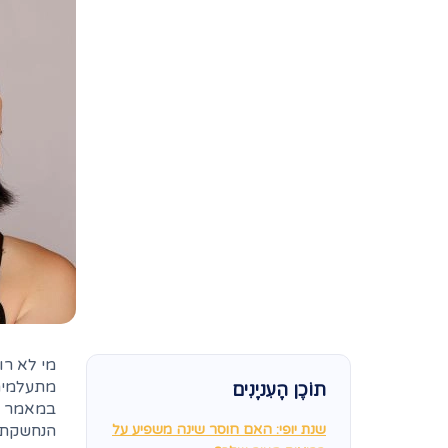
מי לא רו
מתעלמים
תוֹכֶן הָעִניָנִים
במאמר זה
שנת יופי: האם חוסר שינה משפיע על
הנחשקת.