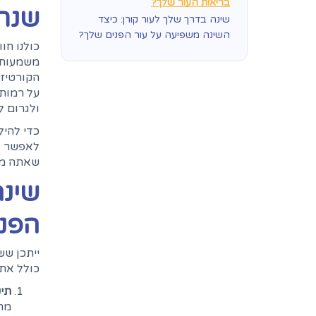
בריאות העור שלך?
שנת 
שינה בדרך שלך לעור קורן: כיצד
השינה משפיעה על עור הפנים שלך?
כולנו חו
משמעותית
הקורטיזו
על רמות 
ולגרום ל
לאפשר ל
שאתה מתע
שינה
הפנ
ייתכן שש
כולל את 
תיק
מרא