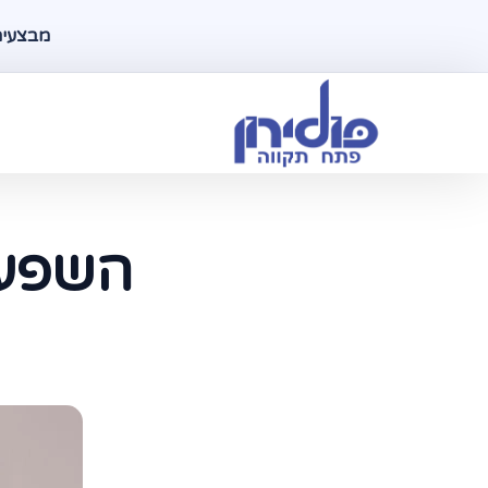
מבצעים ל
השפעת