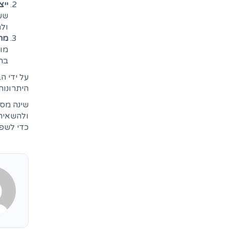
ייצ
שעו
ולה
מח
מוג
בר
על ידי ה
היתרונות
שינה מספ
ולהשאיר 
כדי לשפר