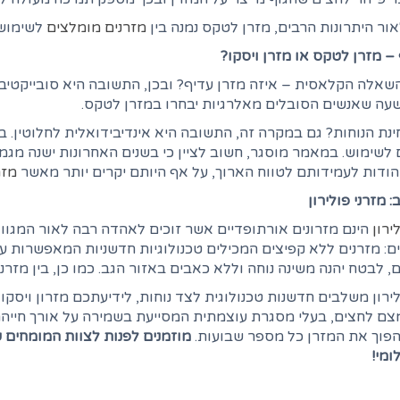
אור היתרונות הרבים, מזרן לטקס נמנה בין
מזרנים מומלצים
לשימוש.
– מזרן לטקס או מזרן ויסקו?
אלה הקלאסית – איזה מזרן עדיף? ובכן, התשובה היא סובייקטיבי
שעה שאנשים הסובלים מאלרגיות יבחרו במזרן לטקס.
נת הנוחות? גם במקרה זה, התשובה היא אינדיבידואלית לחלוטין. בכ
לשימוש. במאמר מוסגר, חשוב לציין כי בשנים האחרונות ישנה מגמ
הודות לעמידותם לטווח הארוך, על אף היותם יקרים יותר מאשר
מזר
: מזרני פולירון
ירון
הינם מזרונים אורתופדיים אשר זוכים לאהדה רבה לאור המגוו
: מזרנים ללא קפיצים המכילים טכנולוגיות חדשניות המאפשרות ע
 לבטח יהנה משינה נוחה וללא כאבים באזור הגב. כמו כן, בין מזרני
לירון משלבים חדשנות טכנולוגית לצד נוחות, לידיעתכם מזרון ויסקו
ם לחצים, בעלי מסגרת עוצמתית המסייעת בשמירה על אורך חייהם
הפוך את המזרן כל מספר שבועות.
מוזמנים לפנות לצוות המומחים 
ומי!