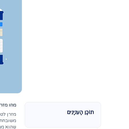
מהו מזר
תוֹכֶן הָעִניָנִים
מזרן לטק
משובחת ו
שהוא ממ