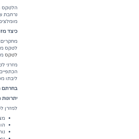
הלטקס מת
נרחבת של
מומלצים 
כיצד מזר
מחקרים ר
לטקס מבו
לטקס
מש
מזרני לט
הכתפיים 
ליבתו מס
בחרתם מ
יתרונות 
למזרן לט
מצ
הול
נות
יוצ