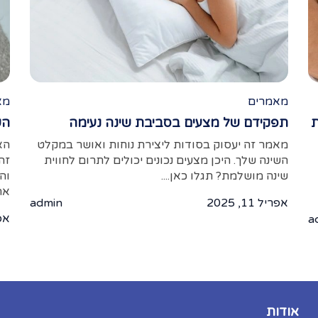
מאמרים
מא
ת
תפקידם של מצעים בסביבת שינה נעימה
הש
מאמר זה יעסוק בסודות ליצירת נוחות ואושר במקלט
הא
השינה שלך. היכן מצעים נכונים יכולים לתרום לחווית
זה
שינה מושלמת? תגלו כאן....
וה
את
אפריל 11, 2025
admin
אפריל
a
אודות