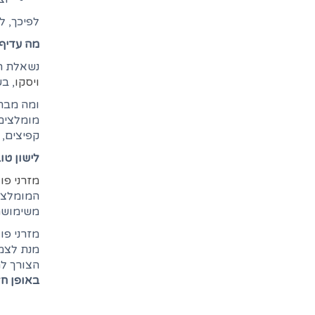
לפיכך, ל
מה עדיף 
נשאלת הש
ויסקו
, ב
ומה מבחי
מומלצים 
קפיצים, 
לישון טוב
מזרני פול
המומלצים
משימושם,
מזרני פו
מנת לצמצ
הצורך ל
באופן חל