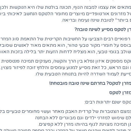
אים את עצמו למבנה הגוף, תכונה בולטת שלו היא הנוקשות ולכן מ
 מזרונים אורטופדיים מיוצרים מחומר הלטקס הנחשב לאיכותי ביות
ביותר" לטובת שינה נעימה ובריאה.
ן לטקס מסייע לשינה טובה?
פואיים רבים הצביעו על החשיבות הקריטית של התאמת סוג המזרן
סס על חומרי מקור טבעי טהור, הוא מתאים מאוד לאנשים שסובלים
ולב בגומי טבעי, הוא מצליח לדחות הזעות יתר בלילה בזכות האוור
קס מספקים איזון נפלא בין הרך והקשה, מעניקים תמיכה פנטסטית ל
וגם הראש, כל זאת מסייע למנוע עומסים והלחץ זוכה לפיזור מצוין
ייעת לעמוד השדרה להיות בתנוחה הטבעית שלו.
זרן לטקס? בחרתם שינה טובה מובטחת!
מזרן לטקס
קס ישנם יתרונות רבים:
מצם הצטברות של קרדית האבק מאחר ועשוי מחומרים טבעיים ב
ם שימוש למזרני ילדים וגם מבוגרים ללא הבחנה
ן תמיכה מצוינת לגוף בהיותו מזרן ללא קפיצים.
ר פיזור לחצים שהגוף מייצר על המזרן ובכך מספק תמיכה מעולה לג