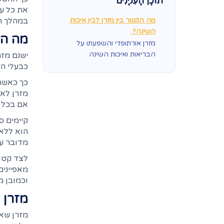
תוֹכֶן הָעִניָנִים
את כל עו
מה הקשר בין מזרן לבין איכות
במהלך ה
השינה?
מה הק
מזרן אורתופדי והשפעתו על
הבריאות ואיכות השינה
ישנם מזר
כבעלי הש
כך כאשר 
מזרן לא 
אם בכל 
קיימים ס
הוא ללא 
מדובר על
לצד קטגו
מאפיינים
וכמובן מ
מזרן 
מזרן שאי