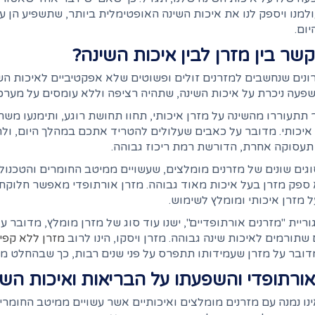
למנו ויספק לנו את איכות השינה האופטימלית ביותר, שתשפיע הן ע
יום.
שר בין מזרן לבין איכות השינה?
ונים שנחשבים למזרנים זולים ופשוטים שלא אפקטיביים לאיכות השי
פעה ניכרת על איכות השינה, שתהיה רציפה וללא עומסים על מער
תתעוררו מהשינה על מזרן איכותי, תחוו תחושת רוגע, ותימנעו מש
איכותי. מדובר על כאבים שעלולים להטריד אתכם במהלך היום, ולה
תעסוקה אחרת, הדורשת רמת ריכוז גבוהה.
וגים שונים של מזרנים מומלצים, שעשויים ממיטב החומרים והטכנולו
ספק מזרן בעל איכות מאוד גבוהה. מזרן אורתופדי מאפשר חלוקת ע
 מזרן איכותי ומומלץ לשימוש.
ריית "מזרנים אורתופדיים", ישנו עוד סוג של מזרן מומלץ, מדובר ע
 שתורמים לאיכות שינה גבוהה. מזרן ויסקו, הינו לרוב
מזרן ללא קפי
דובר על מזרן שעמידותו תתפרס על פני שנים רבות, כך שבהחלט מד
אורתופדי והשפעתו על הבריאות ואיכות השי
נו נמנה עם מזרנים מומלצים ואיכותיים אשר עשויים ממיטב החומרים 