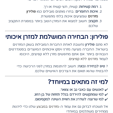
רמת קשיחות:
קשיח, חצי קשיח או רך.
איכות החומרים:
בחרו מותגים מובילים כמו
פולירון
מזרנים
שמציעים איכות בלתי מתפשרת.
תקציב:
חשוב למצוא את המזרן הטוב ביותר במסגרת התקציב
שלכם.
פולירון: הבחירה המושלמת למזרן איכותי
לא סתם
פולירון
נחשבת לאחת החברות המובילות בשוק המזרנים
בישראל. החברה מציעה מזרני ויסקו איכותיים המיוצרים בסטנדרטים
הגבוהים ביותר. אם אתם מחפשים מזרן ללא קפיצים, היכנסו
לעמוד
מזרנים ללא קפיצים
.
?
טיפ לבחירה נכונה:
חשוב להתנסות במזרן לפני הרכישה כדי
להבטיח שהוא תואם את הצרכים האישיים שלכם.
למי זה מתאים במיוחד?
✔️
לאנשים עם כאבי גב או צוואר.
✔️
למי שמתקשים להירדם בגלל תזוזות של בן הזוג.
✔️
למי שרוצה לשדרג את חוויית השינה למקסימום.
אל תשכחו לבדוק גם את עמוד ה-
מזרנים במבצע
שלנו כדי ליהנות
ממחירים משתלמים במיוחד!