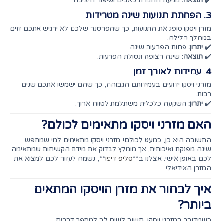
✔️
תוצאה:
מניעת החמרת כאבים ושיפור היציבה.
3. הפחתת תנועות שינה מטרידות
מזרן ויסקו סופג את התנועות, כך שהפרטנר שלכם לא ירגיש אתכם זזים
במהלך הלילה.
✔️
יתרון:
פחות הפרעות שינה.
✔️
תוצאה:
שינה רצופה ונטולת הפרעות.
4. עמידות לאורך זמן
מזרני ויסקו ידועים בעמידותם הגבוהה, כך שהם ישמשו אתכם שנים
רבות.
✔️
יתרון:
השקעה כלכלית משתלמת לטווח ארוך.
האם מזרני ויסקו מתאימים לכולם?
התשובה היא כן, כמעט לכולם! מזרני ויסקו מתאימים למי שמחפש
שינה מפנקת ואיכותית, אך מומלץ לבדוק את מידת הקשיחות שמתאימה
לכם באופן אישי. אצלנו ב**
סליפ דיפו
**, נשמח לעזור לכם למצוא את
המזרן האידיאלי.
איך לבחור את מזרן הויסקו המתאים
ביותר?
כשמדובר במזרני ויסקו, חשוב לשים לב למספר דברים: