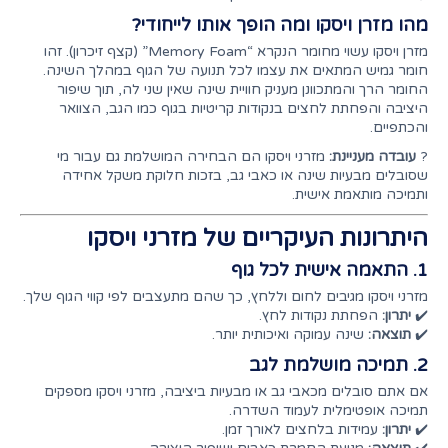
מהו מזרן ויסקו ומה הופך אותו לייחודי?
מזרן ויסקו עשוי מחומר הנקרא “Memory Foam” (קצף זיכרון). זהו
חומר גמיש המתאים את עצמו לכל תנועה של הגוף במהלך השינה.
החומר הרך והמתכוונן מעניק חוויית שינה שאין שני לה, תוך שיפור
היציבה והפחתת לחצים בנקודות קריטיות בגוף כמו הגב, הצוואר
והכתפיים.
?
עובדה מעניינת:
מזרני ויסקו הם הבחירה המושלמת גם עבור מי
שסובלים מבעיות שינה או כאבי גב, בזכות חלוקת משקל אחידה
ותמיכה מותאמת אישית.
היתרונות העיקריים של מזרני ויסקו
1. התאמה אישית לכל גוף
מזרני ויסקו מגיבים לחום וללחץ, כך שהם מתעצבים לפי קווי הגוף שלך.
✔️
יתרון:
הפחתת נקודות לחץ.
✔️
תוצאה:
שינה עמוקה ואיכותית יותר.
2. תמיכה מושלמת לגב
אם אתם סובלים מכאבי גב או מבעיות ביציבה, מזרני ויסקו מספקים
תמיכה אופטימלית לעמוד השדרה.
✔️
יתרון:
עמידות בלחצים לאורך זמן.