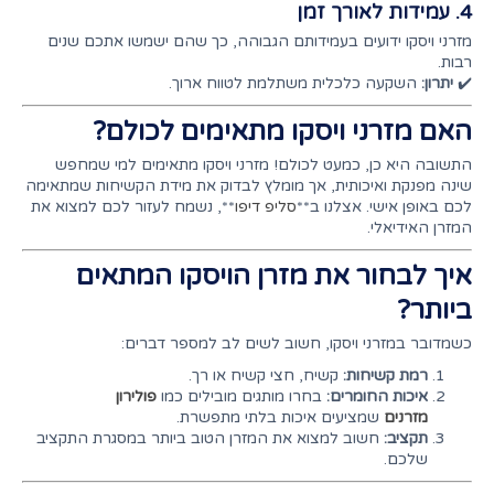
4. עמידות לאורך זמן
מזרני ויסקו ידועים בעמידותם הגבוהה, כך שהם ישמשו אתכם שנים
רבות.
✔️
יתרון:
השקעה כלכלית משתלמת לטווח ארוך.
האם מזרני ויסקו מתאימים לכולם?
התשובה היא כן, כמעט לכולם! מזרני ויסקו מתאימים למי שמחפש
שינה מפנקת ואיכותית, אך מומלץ לבדוק את מידת הקשיחות שמתאימה
לכם באופן אישי. אצלנו ב**
סליפ דיפו
**, נשמח לעזור לכם למצוא את
המזרן האידיאלי.
איך לבחור את מזרן הויסקו המתאים
ביותר?
כשמדובר במזרני ויסקו, חשוב לשים לב למספר דברים:
רמת קשיחות:
קשיח, חצי קשיח או רך.
איכות החומרים:
בחרו מותגים מובילים כמו
פולירון
מזרנים
שמציעים איכות בלתי מתפשרת.
תקציב:
חשוב למצוא את המזרן הטוב ביותר במסגרת התקציב
שלכם.