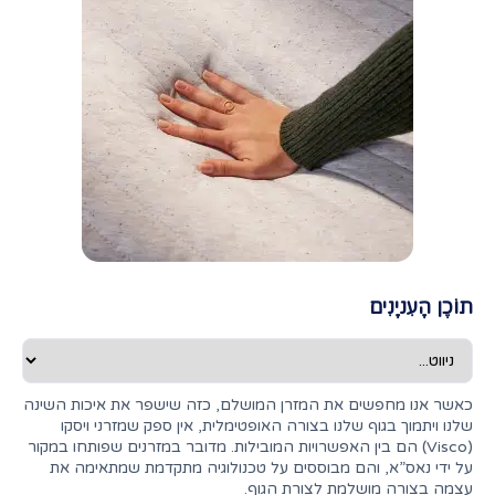
תוֹכֶן הָעִניָנִים
כאשר אנו מחפשים את המזרן המושלם, כזה שישפר את איכות השינה
שלנו ויתמוך בגוף שלנו בצורה האופטימלית, אין ספק שמזרני ויסקו
(Visco) הם בין האפשרויות המובילות. מדובר במזרנים שפותחו במקור
על ידי נאס”א, והם מבוססים על טכנולוגיה מתקדמת שמתאימה את
עצמה בצורה מושלמת לצורת הגוף.