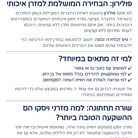
פולירון: הבחירה המושלמת למזרן איכותי
לא סתם
פולירון
נחשבת לאחת החברות המובילות בשוק המזרנים
בישראל. החברה מציעה מזרני ויסקו איכותיים המיוצרים בסטנדרטים
הגבוהים ביותר. אם אתם מחפשים מזרן ללא קפיצים, היכנסו
לעמוד
מזרנים ללא קפיצים
.
?
טיפ לבחירה נכונה:
חשוב להתנסות במזרן לפני הרכישה כדי
להבטיח שהוא תואם את הצרכים האישיים שלכם.
למי זה מתאים במיוחד?
✔️
לאנשים עם כאבי גב או צוואר.
✔️
למי שמתקשים להירדם בגלל תזוזות של בן הזוג.
✔️
למי שרוצה לשדרג את חוויית השינה למקסימום.
אל תשכחו לבדוק גם את עמוד ה-
מזרנים במבצע
שלנו כדי ליהנות
ממחירים משתלמים במיוחד!
שורה תחתונה: למה מזרני ויסקו הם
ההשקעה הטובה ביותר?
מזרני ויסקו מספקים חוויית שינה נוחה, מותאמת אישית ובריאה יותר.
מדובר בהשקעה שתשפר לא רק את הלילות שלכם, אלא גם את