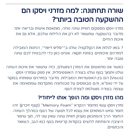
שורה תחתונה: למה מזרני ויסקו הם
ההשקעה הטובה ביותר?
מזרני ויסקו מספקים חוויית שינה נוחה, מותאמת אישית ובריאה יותר.
מדובר בהשקעה שתשפר לא רק את הלילות שלכם, אלא גם את
איכות החיים.
? בואו לגלות את הקולקציה שלנו ב**
סליפ דיפו
**, החנות המובילה
למזרנים איכותיים בפתח תקווה. אנחנו כאן כדי להבטיח לכם שינה
טובה יותר.
כאשר אנו מחפשים את המזרן המושלם, כזה שישפר את איכות השינה
שלנו ויתמוך בגוף שלנו בצורה האופטימלית, אין ספק שמזרני ויסקו
(Visco) הם בין האפשרויות המובילות. מדובר במזרנים שפותחו במקור
על ידי נאס”א, והם מבוססים על טכנולוגיה מתקדמת שמתאימה את
עצמה בצורה מושלמת לצורת הגוף.
מהו מזרן ויסקו ומה הופך אותו לייחודי?
מזרן ויסקו עשוי מחומר הנקרא “Memory Foam” (קצף זיכרון). זהו
חומר גמיש המתאים את עצמו לכל תנועה של הגוף במהלך השינה.
החומר הרך והמתכוונן מעניק חוויית שינה שאין שני לה, תוך שיפור
היציבה והפחתת לחצים בנקודות קריטיות בגוף כמו הגב, הצוואר
והכתפיים.