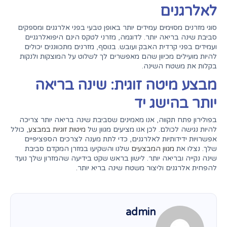
לאלרגנים
סוגי מזרנים מסוימים עמידים יותר באופן טבעי בפני אלרגנים ומספקים
סביבת שינה בריאה יותר. לדוגמה, מזרני לטקס הינם היפואלרגניים
ועמידים בפני קרדית האבק ועובש. בנוסף, מזרנים מתכווננים יכולים
להיות מועילים מכיוון שהם מאפשרים לך לשלוט על המוצקות ולנקות
בקלות את משטח השינה.
מבצע מיטה זוגית: שינה בריאה
יותר בהישג יד
בפולירון פתח תקווה, אנו מאמינים שסביבת שינה בריאה יותר צריכה
להיות נגישה לכולם. לכן אנו מציעים מגוון של
מיטות זוגיות במבצע
, כולל
אפשרויות ידידותיות לאלרגנים, כדי לתת מענה לצרכים הספציפיים
שלך. נצלו את
מגוון המבצעים
שלנו והשקיעו במזרן המקדם סביבת
שינה נקייה ובריאה יותר. לישון בראש שקט בידיעה שהמזרון שלך נועד
להפחית אלרגנים וליצור משטח שינה בריא יותר.
admin