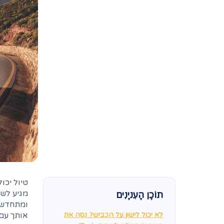
טיול יכו
מגיע לשנ
תוֹכֶן הָעִניָנִים
ומתחדשי
לא יכול לישון על הכביש? נסה את
אותך עם 