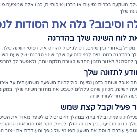
לך. השקעה בכרית נסיעות או מזרון איכותיים, כמו אלה שמציעה
פול
ינה שלך.
 וסיבוב? גלה את הסודות לנס
 את לוח השינה שלך בהדרגה
טייל באזורי זמן שונים, ג'ט לג יכול להרוס את דפוסי השינה שלך
ך בהדרגה כמה ימים לפני הנסיעה שלך. שינוי הדרגתי של שעת השינ
 להסתגל לאזור הזמן החדש בצורה חלקה יותר, ולאפשר לך להרגיש
ודע לתזונה שלך
 אוכל ושותה בזמן נסיעה יכול להיות השפעה משמעותית על איכות
ת השינה, מכיוון שהם עלולים לשבש את מחזור השינה שלך. במקום
עה ולעזור לעורר שינה.
 פעיל וקבל קצת שמש
עילות גופנית ובילוי בחוץ במהלך היום יכולים לשפר מאוד את השי
שלך בזמן הנסיעה, בין אם זה הולך לטיול, חקר את המראות המקומי
עי עוזרת לווסת את השעון הפנימי של גופך ומעודדת את ייצור המל