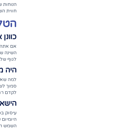
הנוחות ש
חווית הש
הטלה
כוונן
אם אתה מ
השינה של
לגוף שלך
היה מ
למה שאתה
סמוך לשע
לקדם רגי
הישאר
עיסוק בפ
היומיום 
השמש הטב