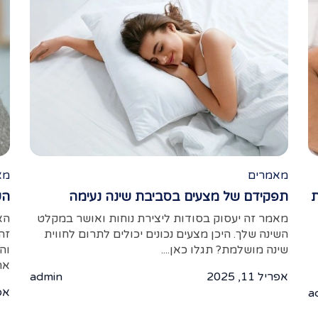
מאמרים
מא
ת
תפקידם של מצעים בסביבת שינה נעימה
הש
מאמר זה יעסוק בסודות ליצירת נוחות ואושר במקלט
הא
השינה שלך. היכן מצעים נכונים יכולים לתרום לחווית
זה
שינה מושלמת? תגלו כאן....
וה
את
אפריל 11, 2025
admin
אפריל
a