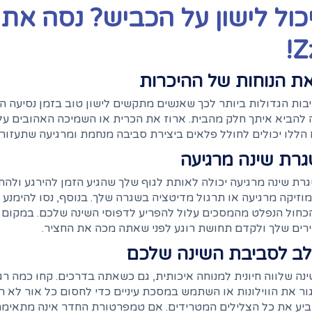
כול לישון על הכביש? נסה את
Zz
ת הנוחות של ההיכרות
ות הגדולות ביותר לכך שאנשים מתקשים לישון טוב בזמן נסיעה ה
 להביא איתך חלק מהבית. ארוז את הכרית או השמיכה האהובים עליך, 
הללו יכולים לחולל פלאים ביצירת סביבה מנחמת ומרגיעה שתעזור
גרת שינה מרגיעה
ת שינה מרגיעה יכולה לאותת לגוף שלך שהגיע הזמן להירגע ולהתכו
וזיקה מרגיעה או תרגול מדיטציה בשגרה שלך. בנוסף, נסו להימנע מ
כחול הנפלט מהמסכים עלול להפריע לדפוסי השינה שלכם. במקום
רים שלך ולקדם תחושת רוגע לפני שאתה מכה את החציר.
לב לסביבת השינה שלכם
נה שלווה חיונית למנוחה איכותית, גם כשאתה בדרכים. קחו כמה ר
ור את הווילונות או השתמש במסכת עיניים כדי לחסום כל אור לא ר
ביע את כל הצלילים המטרידים. אם טמפרטורת החדר אינה מתאי