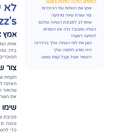
הטיפים האלה לאיכות Zzz's!
לא י
אמץ את הנוחות של ההיכרות
צור שגרת שינה מרגיעה
z's!
שימו לב לסביבת השינה שלכם
הטלה וסיבוב? גלה את הסודות
אמץ א
לנסיעה רגועה!
כוונן את לוח השינה שלך בהדרגה
אחת הסיב
היה מודע לתזונה שלך
בזה, נסה
המוכרים 
הישאר פעיל וקבל קצת שמש
צור ש
הקמת שגר
האזנה למ
שהאור ה
את השרי
שימו 
סביבת שי
טובה. סג
כדי להט