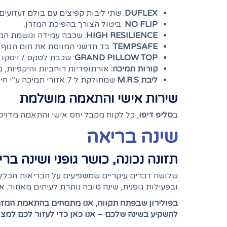
DUFLEX
: שתי ליבות קפיצים עם בולם זעזועים
NO FLIP
: ביטול הצורך בהפיכת המזרן.
HIGH RESILIENCE
: שכבה עמידה ונושמת המב
TEMPSAFE
: בד חדשני המווסת את חום הגוף.
GRAND PILLOW TOP
: שכבת לטקס / ויסקו 
קורות תמיכה:
אורתופדיות רוחביות והיקפיות, 
ליבת
M.R.S
שמחולקת ל 7 אזורי תמיכה ע”י חיתוך ממחושב. התוצר שמתקבל הוא מזרן קשיח היודע לקלוט את נקודות הלחץ של הגוף בצורה אופטימלית למנח השינה.
שירות אישי והתאמה מושלמת
ב
סליפ דיפו
, כל לקוח מקבל יחס אישי והתאמה מדויקת
שינה בריאה
תזונה נכונה, כושר גופני ושינה בר
שלושה דברים עיקריים שמשפיעים על הבריאות הכללית 
ובפעילות גופנית, שינה טובה נותרת לעיתים מאחור. 
בפולירון שבפתח תקווה, אנו מתמחים בהתאמת המזרני
להשקיע בשינה שלכם – אנו כאן כדי לעזור לכם למ