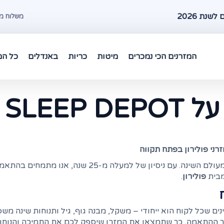
שנת 2026
משלוח מהיר עד 48 שעות במרכז 
המזרנים הכי נמכרים
מיטות
כריות
באנדלים
כל המ
על SLEEP DEPOT
רני פולירון בפתח תקווה
בסליפ דיפו אנו גאים להביא אליכם את הטוב ביותר מעולם הש
מבית
פולירון
.
נים שכל לקוח הוא ייחודי – משקל, מבנה גוף, גיל ותנוחות שינה מש
 ההתאמה, כך שתמצאו את המזרן שיספק לכם את התמיכה והנוחות ה