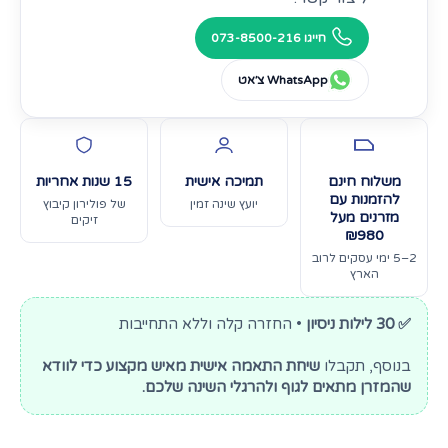
חייגו 073-8500-216
WhatsApp צ׳אט
משלוח חינם
תמיכה אישית
15 שנות אחריות
להזמנות עם
יועץ שינה זמין
של פולירון קיבוץ
מזרנים מעל
זיקים
₪980
2–5 ימי עסקים לרוב
הארץ
✅ 30 לילות ניסיון
• החזרה קלה וללא התחייבות
בנוסף, תקבלו
שיחת התאמה אישית מאיש מקצוע כדי לוודא
שהמזרן מתאים לגוף ולהרגלי השינה שלכם.