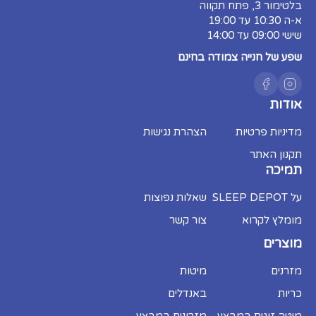
אחר הנחיות היצרן המופיעות בתעודה:
בלטימור 3, פתח תקווה
א-ה 10:30 עד 19:00
אוורור:
יש לדאוג לאוורור חלקה התחתון של
שישי 09:00 עד 14:00
הליבה על ידי שימוש במשטח מיטה נושם (כמו
סלטים/שלבים) ולא על משטח אטום כמו
שפע של חנייה צמודה בחינם
פורמייקה.
ניקיון:
אין להשתמש בחומרי ניקוי כימיים העלולים
להכתים או לפגוע בשכבות הפנימיות, וחל איסור
מוחלט לגהץ על המזרן.
אודות
מניעת נזק:
אין לקפל את המזרן, לעמוד עליו או
לקפוץ עליו.
מדיניות פרטיות
הצהרת נגישות
האחריות אינה מכסה נזקי רטיבות או כתמים. שקיעה של המזרן או התרככות של
תקנון האתר
עד 12% נחשבת לתהליך טבעי ואינה נכללת במסגרת האחריות
תמיכה
על SLEEP DEPOT
שאלות נפוצות
מומלץ לקרוא
צור קשר
מוצרים
מזרנים
מיטות
כריות
באנדלים