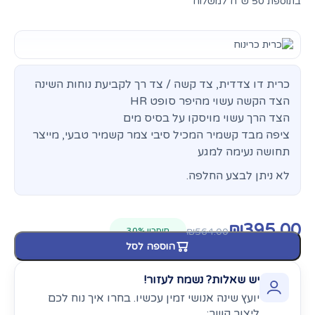
בתוספת 50 ש"ח למשלוח
כרית דו צדדית, צד קשה / צד רך לקביעת נוחות השינה
הצד הקשה עשוי מהיפר סופט HR
הצד הרך עשוי מויסקו על בסיס מים
ציפה מבד קשמיר המכיל סיבי צמר קשמיר טבעי, מייצר
תחושה נעימה למגע
לא ניתן לבצע החלפה.
₪
395.00
חיסכון 30%
₪
564.00
הוספה לסל
יש שאלות? נשמח לעזור!
יועץ שינה אנושי זמין עכשיו. בחרו איך נוח לכם
ליצור קשר: