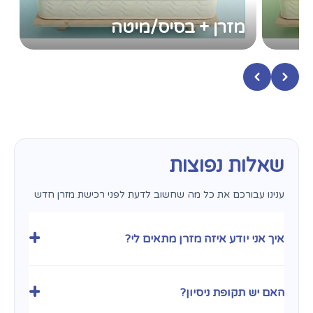
מזרן + בסיס/מיטה
שאלות נפוצות
ענינו עבורכם את כל מה שחשוב לדעת לפני רכישת מזרן חדש
+
איך אני יודע איזה מזרן מתאים לי?
בחירת מזרן היא עניין אישי מאוד ותלויה במבנה הגוף ובהרגלי
השינה שלכם. המומחים שלנו ב
פולירון פתח תקווה
כאן כדי
+
האם יש תקופת ניסיון?
לייעץ לכם ולעזור לכם למצוא את השילוב המדויק בין דרגת
קושי לתמיכה אורטופדית. בנוסף, כדי שתהיו רגועים לחלוטין, אנו