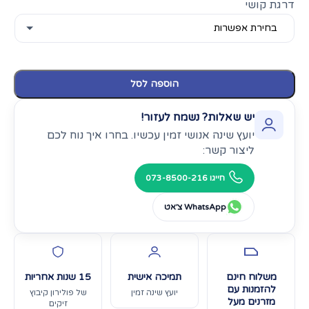
דרגת קושי
הוספה לסל
יש שאלות? נשמח לעזור!
יועץ שינה אנושי זמין עכשיו. בחרו איך נוח לכם
ליצור קשר:
חייגו 073-8500-216
WhatsApp צ׳אט
משלוח חינם
תמיכה אישית
15 שנות אחריות
להזמנות עם
יועץ שינה זמין
של פולירון קיבוץ
מזרנים מעל
זיקים