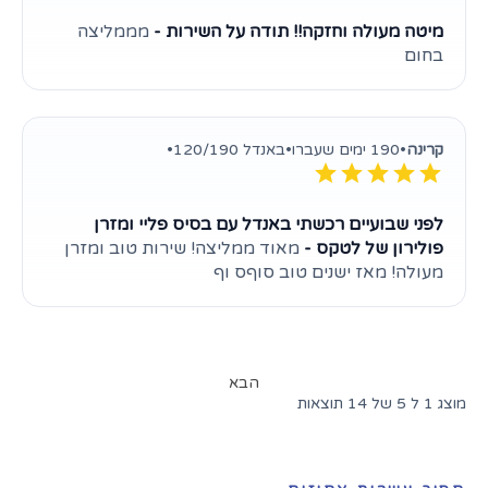
מיטה מעולה וחזקה!! תודה על השירות -
מממליצה
בחום
קרינה
•
190 ימים שעברו
•
באנדל 120/190
•
לפני שבועיים רכשתי באנדל עם בסיס פליי ומזרן
פולירון של לטקס -
מאוד ממליצה! שירות טוב ומזרן
מעולה! מאז ישנים טוב סוףס וף
הבא
מוצג 1 ל 5 של 14 תוצאות