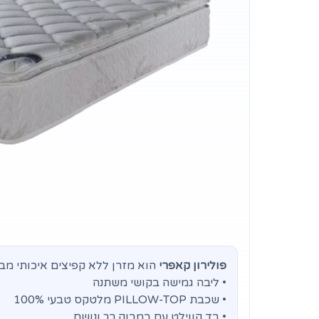
פולירון קאפרי
הוא מזרן ללא קפיצים איכותי מבית
• ליבה גמישה בקושי משתנה
• שכבת PILLOW-TOP מלטקס טבעי 100%
• בד קווילט עם במבוק רך ונושם