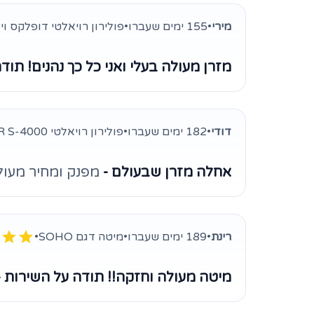
מירי
•
155 ימים שעברו
•
פולירון רויאלטי דופלקס ויס
מזרן מעולה בעלי ואני כל כך נהנים! תודה
דודי
•
182 ימים שעברו
•
פולירון רויאלטי HR S-4000
אחלה מזרן שבעולם -
מפנק ומחיר מעולה
רינת
•
189 ימים שעברו
•
מיטה דגם SOHO
•
מיטה מעולה וחזקה!! תודה על השירות 