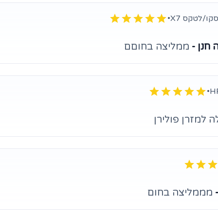
קו/לטקס X7
•
 חנן -
ממליצה בחוםם
•
 למזרן פולירן
-
מממליצה בחום