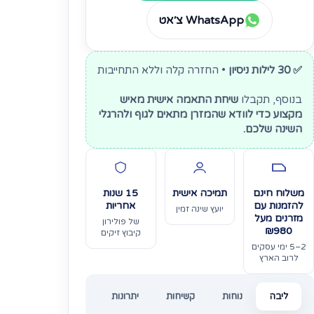
WhatsApp צ׳אט
✅ 30 לילות ניסיון
• החזרה קלה וללא התחייבות
בנוסף, תקבלו
שיחת התאמה אישית מאיש
מקצוע כדי לוודא שהמזרן מתאים לגוף ולהרגלי
השינה שלכם.
משלוח חינם
תמיכה אישית
15 שנות
להזמנות עם
אחריות
יועץ שינה זמין
מזרנים מעל
של פולירון
₪980
קיבוץ זיקים
2–5 ימי עסקים
לרוב הארץ
ליבה
נוחות
קשיחות
יתרונות