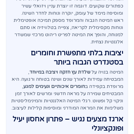
כפתורים שקועים. דוגמה זו יוצרת עניין ויזואלי עשיר
ומוסיפה מימד של עומק, יוקרה ונוחות לחדר השינה.
ראש המיטה הגבוה והמרופד מספק תמיכה אופטימלית
ונוחות מקסימלית לקריאה, צפייה בטלוויזיה או סתם
למנוחה, והופך את המיטה לפריט ריהוט מרכזי שמשדר
אלגנטיות נצחית.
יציבות בלתי מתפשרת וחומרים
בסטנדרט הגבוה ביותר
המיטה בנויה על
שלדת עץ חזקה ויציבה במיוחד
,
המבטיחה עמידות לאורך שנים ושינה בטוחה ורגועה. היא
מרופדת בקפידה ב
חומרים איכותיים ונעימים למגע
,
המבטיחים שמירה על מראה חדשני ומרשים לאורך זמן
וניקוי קל ופשוט. רגלי המיטה האלגנטיות והמינימליסטיות
משלימות את המראה המודרני ומוסיפות קלילות לעיצוב.
ארגז מצעים נגיש – פתרון אחסון יעיל
ופונקציונלי