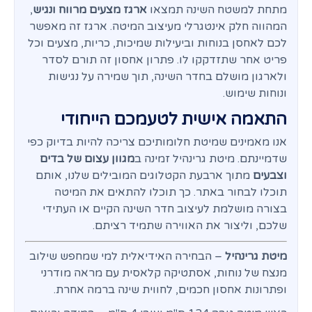
מתחת למשטח השינה תמצאו
ארגז מצעים מרווח ונגיש
,
המהווה חלק אינטגרלי מעיצוב המיטה. ארגז זה מאפשר
לכם לאחסן בנוחות וביעילות שמיכות, כריות, מצעים וכל
פריט אחר שתזדקקו לו. פתרון אחסון זה תורם לסדר
ולארגון מושלם בחדר השינה, תוך שמירה על נגישות
ונוחות שימוש.
התאמה אישית לטעמכם הייחודי
אנו מאמינים שמיטת חלומותיכם צריכה להיות בדיוק כפי
שדמיינתם. מיטת גרינהיל זמינה ב
מגוון עצום של בדים
וצבעים
מתוך ארבעת הקטלוגים המובילים שלנו, אותם
תוכלו לבחור באתר. כך תוכלו להתאים את המיטה
בצורה מושלמת לעיצוב חדר השינה הקיים או העתידי
שלכם, וליצור את האווירה שתמיד רציתם.
מיטת גרינהיל
– הבחירה האידיאלית למי שמחפש שילוב
מנצח של נוחות, אסתטיקה קלאסית עם מראה מודרני
ופתרונות אחסון חכמים, לחווית שינה ברמה אחרת.