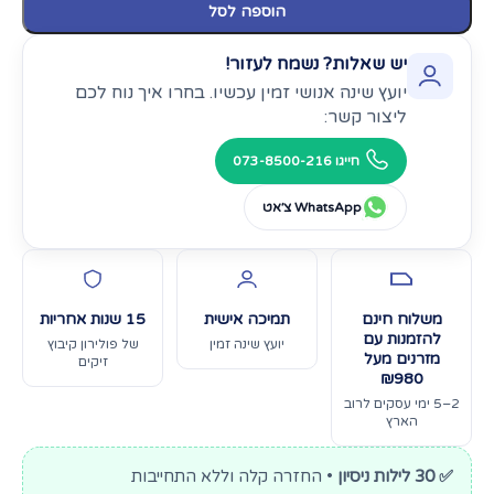
הוספה לסל
יש שאלות? נשמח לעזור!
יועץ שינה אנושי זמין עכשיו. בחרו איך נוח לכם
ליצור קשר:
חייגו 073-8500-216
WhatsApp צ׳אט
משלוח חינם
תמיכה אישית
15 שנות אחריות
להזמנות עם
יועץ שינה זמין
של פולירון קיבוץ
מזרנים מעל
זיקים
₪980
2–5 ימי עסקים לרוב
הארץ
✅ 30 לילות ניסיון
• החזרה קלה וללא התחייבות