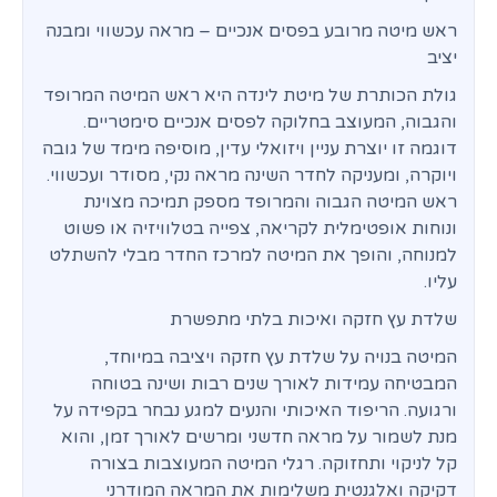
ראש מיטה מרובע בפסים אנכיים – מראה עכשווי ומבנה
יציב
גולת הכותרת של מיטת לינדה היא ראש המיטה המרופד
והגבוה, המעוצב בחלוקה לפסים אנכיים סימטריים.
דוגמה זו יוצרת עניין ויזואלי עדין, מוסיפה מימד של גובה
ויוקרה, ומעניקה לחדר השינה מראה נקי, מסודר ועכשווי.
ראש המיטה הגבוה והמרופד מספק תמיכה מצוינת
ונוחות אופטימלית לקריאה, צפייה בטלוויזיה או פשוט
למנוחה, והופך את המיטה למרכז החדר מבלי להשתלט
עליו.
שלדת עץ חזקה ואיכות בלתי מתפשרת
המיטה בנויה על שלדת עץ חזקה ויציבה במיוחד,
המבטיחה עמידות לאורך שנים רבות ושינה בטוחה
ורגועה. הריפוד האיכותי והנעים למגע נבחר בקפידה על
מנת לשמור על מראה חדשני ומרשים לאורך זמן, והוא
קל לניקוי ותחזוקה. רגלי המיטה המעוצבות בצורה
דקיקה ואלגנטית משלימות את המראה המודרני