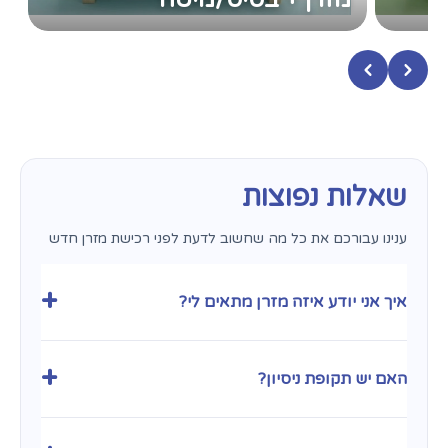
שאלות נפוצות
ענינו עבורכם את כל מה שחשוב לדעת לפני רכישת מזרן חדש
+
איך אני יודע איזה מזרן מתאים לי?
בחירת מזרן היא עניין אישי מאוד ותלויה במבנה הגוף ובהרגלי
השינה שלכם. המומחים שלנו ב
פולירון פתח תקווה
כאן כדי
+
האם יש תקופת ניסיון?
לייעץ לכם ולעזור לכם למצוא את השילוב המדויק בין דרגת
קושי לתמיכה אורטופדית. בנוסף, כדי שתהיו רגועים לחלוטין, אנו
מעניקים
30 לילות ניסיון
– כי הדרך הטובה ביותר לדעת אם
בהחלט. אנו מאמינים במזרנים שלנו ומאפשרים לכם להתנסות
המזרן מתאים לכם היא פשוט לישון עליו בבית.
בהם במשך
30 לילות ניסיון
ללא הניילון. חשוב לנו שתקומו עם