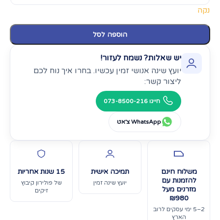
נקה
הוספה לסל
יש שאלות? נשמח לעזור!
יועץ שינה אנושי זמין עכשיו. בחרו איך נוח לכם
ליצור קשר:
חייגו 073-8500-216
WhatsApp צ׳אט
משלוח חינם
תמיכה אישית
15 שנות אחריות
להזמנות עם
יועץ שינה זמין
של פולירון קיבוץ
מזרנים מעל
זיקים
₪980
2–5 ימי עסקים לרוב
הארץ