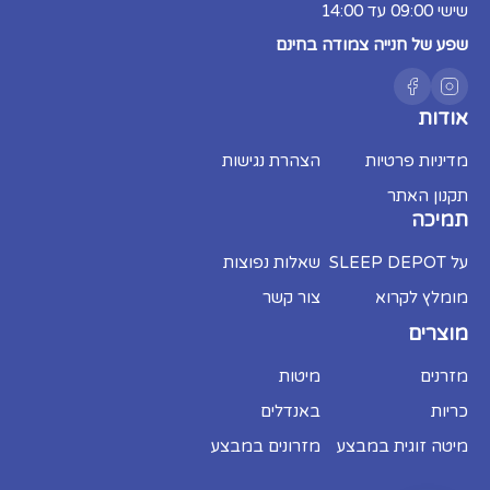
שישי 09:00 עד 14:00
הליבה על ידי שימוש במשטח מיטה נושם (כמו
סלטים/שלבים) ולא על משטח אטום כמו
שפע של חנייה צמודה בחינם
פורמייקה.
ניקיון:
אין להשתמש בחומרי ניקוי כימיים העלולים
להכתים או לפגוע בשכבות הפנימיות, וחל איסור
מוחלט לגהץ על המזרן.
אודות
מניעת נזק:
אין לקפל את המזרן, לעמוד עליו או
לקפוץ עליו.
מדיניות פרטיות
הצהרת נגישות
האחריות אינה מכסה נזקי רטיבות או כתמים. שקיעה של המזרן או התרככות של
תקנון האתר
עד 12% נחשבת לתהליך טבעי ואינה נכללת במסגרת האחריות
תמיכה
על SLEEP DEPOT
שאלות נפוצות
מומלץ לקרוא
צור קשר
מוצרים
מזרנים
מיטות
כריות
באנדלים
מיטה זוגית במבצע
מזרונים במבצע