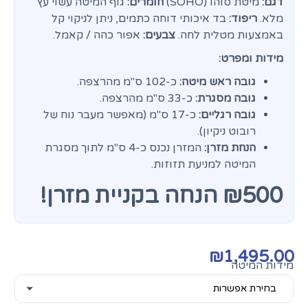
דגם:
מיטת סוהו (SOHO)
חומרים:
גוף המיטה עשוי עץ
מלא.
ריפוד:
בד איכותי דוחה כתמים, ניתן לניקוי קל
באמצעות מטלית לחה.
צבעים:
אפור כהה / קאמל.
מידות ומפרט:
גובה ראש מיטה:
כ-102 ס"מ מהרצפה.
גובה מסגרת:
כ-33 ס"מ מהרצפה.
גובה רגליים:
כ-17 ס"מ (מאפשר מעבר נוח של
רובוט ניקיון).
הנחת מזרן:
המזרן נכנס כ-4 ס"מ לתוך מסגרת
המיטה למניעת תזוזות.
₪500 הנחה בקניית מזרן!
₪
1,495.00
מידות המיטה