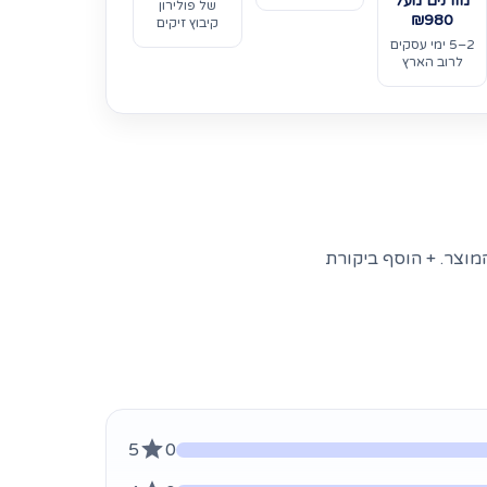
מזרנים מעל
של פולירון
₪980
קיבוץ זיקים
2–5 ימי עסקים
לרוב הארץ
מוצר. + הוסף ביקורת
5
0