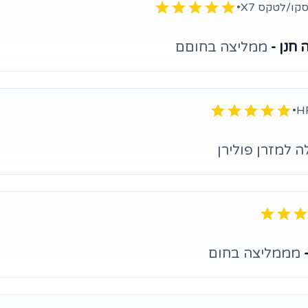
קו/לטקס X7
•
 חנן -
ממליצה בחוםם
•
 למזרן פולירן
-
מממליצה בחום