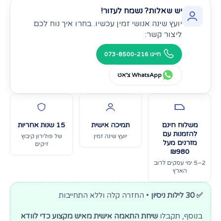
יש שאלות? נשמח לעזור!
יועץ שינה אנושי זמין עכשיו. בחרו איך נוח לכם
ליצור קשר:
חייגו 073-8500-216
WhatsApp צ׳אט
משלוח חינם
תמיכה אישית
15 שנות אחריות
להזמנות עם
יועץ שינה זמין
של פולירון קיבוץ
מזרנים מעל
זיקים
₪980
2–5 ימי עסקים לרוב
הארץ
✅ 30 לילות ניסיון
• החזרה קלה וללא התחייבות
בנוסף, תקבלו
שיחת התאמה אישית מאיש מקצוע כדי לוודא