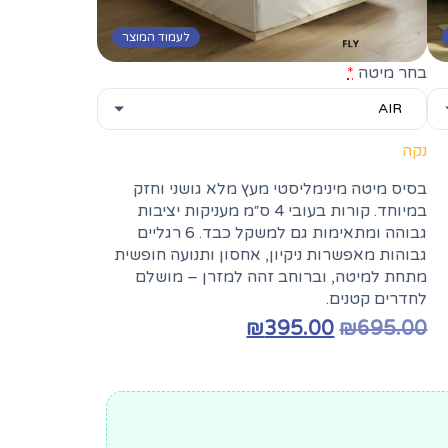
לעמוד המוצר
בחר מיטה
*
נקה
בסיס מיטה מינימליסטי מעץ מלא גושני וחזק
במיוחד. קורות בעובי 4 ס״מ מעניקות יציבות
גבוהה ומתאימות גם למשקל כבד. 6 רגליים
גבוהות מאפשרות ניקיון, אחסון ותנועה חופשית
מתחת למיטה, וברוחב זהה למזרן – מושלם
₪
לחדרים קטנים.
המחיר
המחיר
₪
395.00
₪
695.00
המקורי
הנוכחי
היה:
הוא:
₪395.00.
₪695.00.