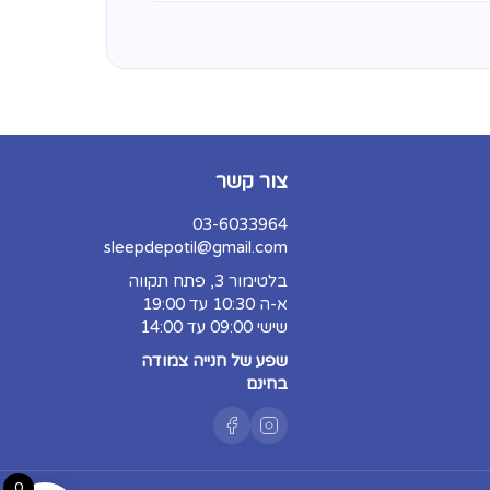
ת הוא אכן הבחירה המושלמת עבורכם.
חר הנחיות היצרן המופיעות בתעודה:
/שלבים) ולא על משטח אטום כמו
צור קשר
וחלט לגהץ על המזרן.
03-6033964
sleepdepotil@gmail.com
בלטימור 3, פתח תקווה
א-ה 10:30 עד 19:00
שישי 09:00 עד 14:00
שפע של חנייה צמודה
בחינם
0