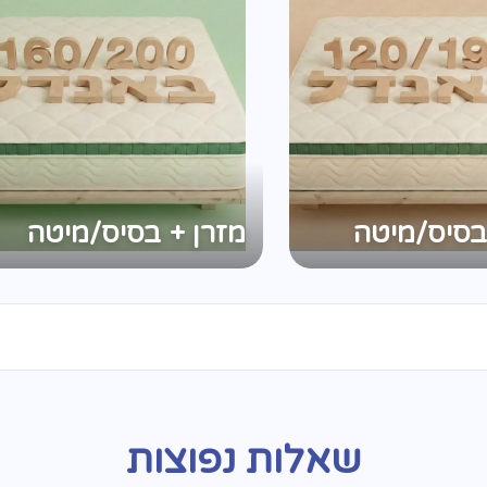
בסיס/מיטה
מזרן + בסיס/מיטה
שאלות נפוצות