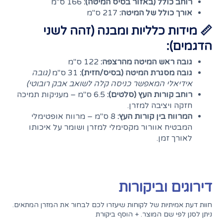
רוחב כולל (באזור בסיס המיטה):
166 ס"מ
אורך כולל של המיטה:
217 ס"מ
📏 מידות כלליות ומבנה (זהה לשני
הדגמים):
גובה ראש המיטה מהרצפה:
122 ס"מ
גובה מסגרת המיטה (בסיס/חזית):
31 ס"מ
(גובה
אידיאלי המאפשר כניסה קלה לשואב אבק רובוטי)
רוחב קורות העץ (סלטים):
6.5 ס"מ – מעניקות תמיכה
חזקה ויציבה למזרן.
המרווח בין קורות העץ:
8 ס"מ – מרווח אופטימלי
המבטיח אוורור מקסימלי למזרן ושומר על איכותו
לאורך זמן.
דירוגים וביקורות
חוות דעת אמיתיות של לקוחות שיעזרו לכם לבחור את המזרן המתאים.
ניתן לסנן לפי שם המוצר. + הוסף ביקורת