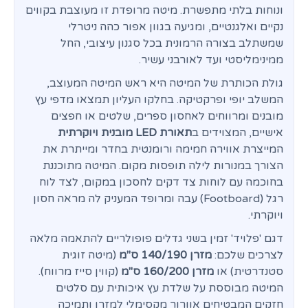
ונוחות בלתי מתפשרת. מיטה מרופדת זו מעוצבת בקווים
נקיים ואלגנטיים, ומגיעה בגוון אפור כהה ניטרלי
שמשתלב בצורה הרמונית בכל סגנון עיצובי, החל
ממינימליסטי ועד לאורבני עשיר.
גולת הכותרת של המיטה היא ראש המיטה המעוצב,
המשלב יופי ופרקטיקה. בחלקו העליון תמצאו מדפי עץ
מובנים ומרווחים לאחסון ספרים, שלטים או חפצים
אישיים, המצוידים ב
תאורת LED מובנית ויוקרתית
המייצרת אווירה חמימה ורומנטית בחדר ומייתרת את
הצורך במנורות לילה תופסות מקום. המיטה מתוכננת
בחוכמה עם לוחות צד דקים לחסכון במקום, לצד לוח
רגל (Footboard) עבה ומרופד המעניק לה מראה חסון
ויוקרתי.
דגם 'פלויד' זמין בשני גדלים פופולריים להתאמה מלאה
לצרכים שלכם:
מזרן 140/190 ס"מ
(מיטה זוגית
סטנדרטית) או
מזרן 160/200 ס"מ
(קווין סייז מרווח).
המיטה מבוססת על שלדת עץ איכותית עם סלטים
חזקים המבטיחים אוורור מקסימלי למזרן ותמיכה