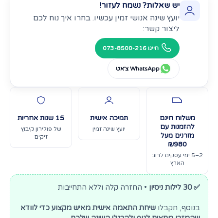
יש שאלות? נשמח לעזור!
יועץ שינה אנושי זמין עכשיו. בחרו איך נוח לכם
ליצור קשר:
חייגו 073-8500-216
WhatsApp צ׳אט
משלוח חינם
תמיכה אישית
15 שנות אחריות
להזמנות עם
יועץ שינה זמין
של פולירון קיבוץ
מזרנים מעל
זיקים
₪980
2–5 ימי עסקים לרוב
הארץ
✅ 30 לילות ניסיון
• החזרה קלה וללא התחייבות
בנוסף, תקבלו
שיחת התאמה אישית מאיש מקצוע כדי לוודא