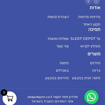
להכתים או לפגוע בשכבות הפנימיות, וחל איסור
מוחלט לגהץ על המזרן.
אודות
מניעת נזק:
אין לקפל את המזרן, לעמוד עליו או
לקפוץ עליו.
מדיניות פרטיות
הצהרת נגישות
האחריות אינה מכסה נזקי רטיבות או כתמים. שקיעה של המזרן או התרככות של
תקנון האתר
עד 12% נחשבת לתהליך טבעי ואינה נכללת במסגרת האחריות
תמיכה
על SLEEP DEPOT
שאלות נפוצות
מומלץ לקרוא
צור קשר
מוצרים
מזרנים
מיטות
כריות
באנדלים
מיטה זוגית במבצע
מזרונים במבצע
0
פולירון פתח תקווה sleepdepot.co.il
אתר המזרנים המוביל בישראל