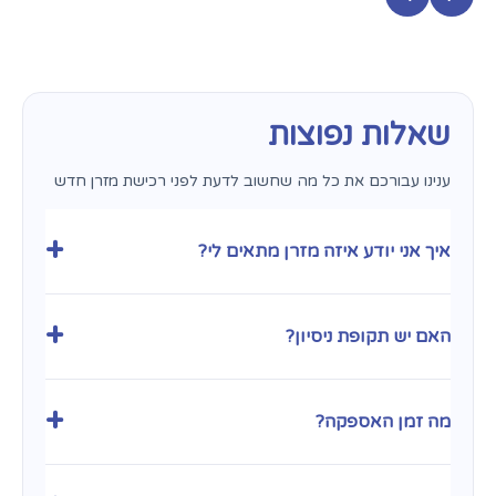
שאלות נפוצות
ענינו עבורכם את כל מה שחשוב לדעת לפני רכישת מזרן חדש
+
איך אני יודע איזה מזרן מתאים לי?
בחירת מזרן היא עניין אישי מאוד ותלויה במבנה הגוף ובהרגלי
השינה שלכם. המומחים שלנו ב
פולירון פתח תקווה
כאן כדי
+
האם יש תקופת ניסיון?
לייעץ לכם ולעזור לכם למצוא את השילוב המדויק בין דרגת
קושי לתמיכה אורטופדית. בנוסף, כדי שתהיו רגועים לחלוטין, אנו
מעניקים
30 לילות ניסיון
– כי הדרך הטובה ביותר לדעת אם
בהחלט. אנו מאמינים במזרנים שלנו ומאפשרים לכם להתנסות
המזרן מתאים לכם היא פשוט לישון עליו בבית.
בהם במשך
30 לילות ניסיון
ללא הניילון. חשוב לנו שתקומו עם
+
מה זמן האספקה?
חיוך, ולכן אם המזרן לא לשביעות רצונכם, ניתן להחליף לדגם
אחר או להחזירו (בכפוף למדיניות ההחזרות).
מהו זמן האספקה?